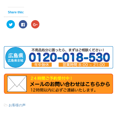
Share this:
ク
F
ク
リ
a
リ
ッ
c
ッ
ク
e
ク
し
b
し
て
o
て
T
o
G
w
k
o
i
で
o
t
共
g
t
有
l
e
す
e
r
る
+
で
に
で
共
は
共
有
ク
有
(
リ
(
新
ッ
新
し
ク
し
い
し
い
ウ
て
ウ
ィ
く
ィ
ン
だ
ン
ド
さ
ド
ウ
い
ウ
で
(
で
-
お客様の声
開
新
開
き
し
き
ま
い
ま
す
ウ
す