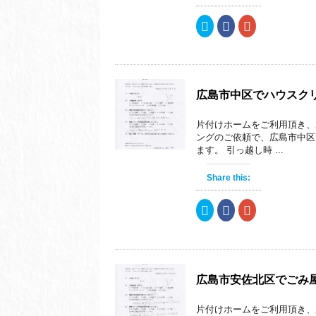
い
し
い
ウ
て
ウ
ィ
く
ィ
ク
F
ク
ン
だ
ン
リ
a
リ
ド
さ
ド
ッ
c
ッ
ウ
い
ウ
ク
e
ク
で
(
で
し
b
し
開
新
開
て
o
て
き
し
き
T
o
G
ま
い
ま
w
k
o
す
ウ
す
i
で
o
)
ィ
)
広島市中区でハウスク
t
共
g
ン
t
有
l
ド
e
す
e
ウ
片付けホームをご利用頂き、
r
る
+
で
で
に
で
開
ングのご依頼で、広島市中区
共
は
共
き
ます。 引っ越し時 ...
有
ク
有
ま
(
リ
(
す
新
ッ
新
)
し
ク
し
Share this:
い
し
い
ウ
て
ウ
ィ
く
ィ
ク
F
ク
ン
だ
ン
リ
a
リ
ド
さ
ド
ッ
c
ッ
ウ
い
ウ
ク
e
ク
で
(
で
し
b
し
開
新
開
て
o
て
き
し
き
T
o
G
ま
い
ま
w
k
o
す
ウ
す
i
で
o
)
ィ
)
広島市安佐北区でごみ
t
共
g
ン
t
有
l
ド
e
す
e
ウ
片付けホームをご利用頂き、
r
る
+
で