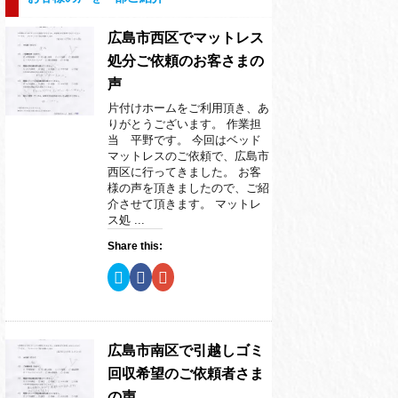
広島市西区でマットレス
処分ご依頼のお客さまの
声
片付けホームをご利用頂き、あ
りがとうございます。 作業担
当 平野です。 今回はベッド
マットレスのご依頼で、広島市
西区に行ってきました。 お客
様の声を頂きましたので、ご紹
介させて頂きます。 マットレ
ス処 ...
Share this:
ク
F
ク
リ
a
リ
ッ
c
ッ
ク
e
ク
し
b
し
て
o
て
T
o
G
w
k
o
広島市南区で引越しゴミ
i
で
o
t
共
g
回収希望のご依頼者さま
t
有
l
e
す
e
の声