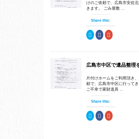
で
に
で
開
けのご依頼で、広島市安佐北
共
は
共
き
きます。 ごみ屋敷 ...
有
ク
有
ま
(
リ
(
す
新
ッ
新
)
し
ク
し
Share this:
い
し
い
ウ
て
ウ
ィ
く
ィ
ク
F
ク
ン
だ
ン
リ
a
リ
ド
さ
ド
ッ
c
ッ
ウ
い
ウ
ク
e
ク
で
(
で
し
b
し
開
新
開
て
o
て
き
し
き
T
o
G
ま
い
ま
w
k
o
す
ウ
す
i
で
o
)
ィ
)
広島市中区で遺品整理
t
共
g
ン
t
有
l
ド
e
す
e
ウ
片付けホームをご利用頂き、
r
る
+
で
で
に
で
開
頼で、広島市中区に行ってき
共
は
共
き
ご不幸で家財道具 ...
有
ク
有
ま
(
リ
(
す
新
ッ
新
)
し
ク
し
Share this:
い
し
い
ウ
て
ウ
ィ
く
ィ
ク
F
ク
ン
だ
ン
リ
a
リ
ド
さ
ド
ッ
c
ッ
ウ
い
ウ
ク
e
ク
で
(
で
し
b
し
開
新
開
て
o
て
き
し
き
T
o
G
ま
い
ま