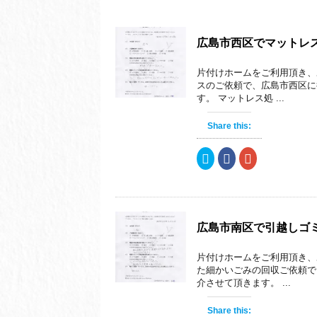
広島市西区でマットレ
片付けホームをご利用頂き、
スのご依頼で、広島市西区に
す。 マットレス処 ...
Share this:
ク
F
ク
リ
a
リ
ッ
c
ッ
ク
e
ク
し
b
し
て
o
て
T
o
G
w
k
o
i
で
o
広島市南区で引越しゴ
t
共
g
t
有
l
e
す
e
片付けホームをご利用頂き、
r
る
+
で
に
で
た細かいごみの回収ご依頼で
共
は
共
介させて頂きます。 ...
有
ク
有
(
リ
(
新
ッ
新
し
ク
し
Share this: