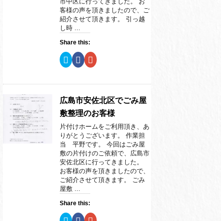
市中区に行ってきました。 お
ウ
て
ウ
ィ
く
ィ
客様の声を頂きましたので、ご
ン
だ
ン
紹介させて頂きます。 引っ越
ド
さ
ド
ウ
い
ウ
し時 ...
で
(
で
開
新
開
Share this:
き
し
き
ま
い
ま
す
ウ
す
ク
F
ク
)
ィ
)
リ
a
リ
ン
ッ
c
ッ
ド
ク
e
ク
ウ
し
b
し
で
て
o
て
開
T
o
G
き
w
k
o
広島市安佐北区でごみ屋
ま
i
で
o
す
t
共
g
敷整理のお客様
)
t
有
l
e
す
e
片付けホームをご利用頂き、あ
r
る
+
で
に
で
りがとうございます。 作業担
共
は
共
当 平野です。 今回はごみ屋
有
ク
有
(
リ
(
敷の片付けのご依頼で、広島市
新
ッ
新
安佐北区に行ってきました。
し
ク
し
い
し
い
お客様の声を頂きましたので、
ウ
て
ウ
ご紹介させて頂きます。 ごみ
ィ
く
ィ
ン
だ
ン
屋敷 ...
ド
さ
ド
ウ
い
ウ
Share this:
で
(
で
開
新
開
き
し
き
ク
F
ク