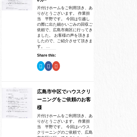
r
る
+
で
に
で
片付けホームをご利用頂き、あ
共
は
共
有
ク
有
りがとうございます。 作業担
(
リ
(
当 平野です。 今回は引越し
新
ッ
新
し
ク
し
の際に出た細かいごみの回収ご
い
し
い
依頼で、広島市南区に行ってき
ウ
て
ウ
ィ
く
ィ
ました。 お客様の声を頂きま
ン
だ
ン
したので、ご紹介させて頂きま
ド
さ
ド
ウ
い
ウ
す。 ...
で
(
で
開
新
開
Share this:
き
し
き
ま
い
ま
す
ウ
す
ク
F
ク
)
ィ
)
リ
a
リ
ン
ッ
c
ッ
ド
ク
e
ク
ウ
し
b
し
で
て
o
て
開
T
o
G
き
w
k
o
広島市中区でハウスクリ
ま
i
で
o
す
t
共
g
ーニングをご依頼のお客
)
t
有
l
e
す
e
様
r
る
+
で
に
で
片付けホームをご利用頂き、あ
共
は
共
有
ク
有
りがとうございます。 作業担
(
リ
(
当 平野です。 今回はハウス
新
ッ
新
し
ク
し
クリーニングのご依頼で、広島
い
し
い