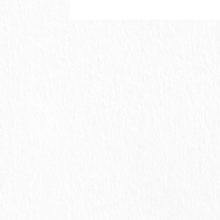
w
k
o
す
ウ
す
i
で
o
)
ィ
)
t
共
g
ン
t
有
l
ド
e
す
e
ウ
r
る
+
で
で
に
で
開
共
は
共
き
有
ク
有
ま
(
リ
(
す
新
ッ
新
)
し
ク
し
い
し
い
ウ
て
ウ
ィ
く
ィ
ン
だ
ン
ド
さ
ド
ウ
い
ウ
で
(
で
開
新
開
き
し
き
ま
い
ま
す
ウ
す
)
ィ
)
ン
ド
ウ
で
開
き
ま
す
)