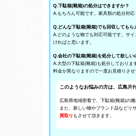
Q.下駄箱(靴箱)の処分はできますか？
A.もちろん可能です。家具類の処分対
Q.どんな下駄箱(靴箱)でも回収してもら
A.どのような物でも対応可能です。サ
ければと思います。
Q.会社の下駄箱(靴箱)を処分して欲し
A.大型の下駄箱(靴箱)も処分しており
料金が異なりますので一度お見積りさせ
このようなお悩みの方は、広島片
広島県地域密着で、下駄箱(靴箱)の
また、新しい物やブランド品などリ
買取り
もさせて頂きます。