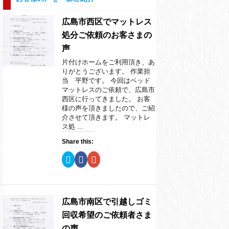
広島市西区でマットレス
処分ご依頼のお客さまの
声
片付けホームをご利用頂き、あ
りがとうございます。 作業担
当 平野です。 今回はベッド
マットレスのご依頼で、広島市
西区に行ってきました。 お客
様の声を頂きましたので、ご紹
介させて頂きます。 マットレ
ス処 ...
Share this:
ク
F
ク
リ
a
リ
ッ
c
ッ
ク
e
ク
し
b
し
て
o
て
T
o
G
w
k
o
広島市南区で引越しゴミ
i
で
o
t
共
g
回収希望のご依頼者さま
t
有
l
e
す
e
の声