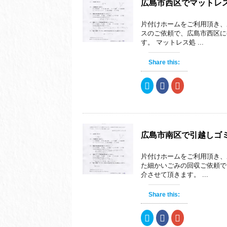
広島市西区でマットレ
片付けホームをご利用頂き、
スのご依頼で、広島市西区に
す。 マットレス処 ...
Share this:
ク
F
ク
リ
a
リ
ッ
c
ッ
ク
e
ク
し
b
し
て
o
て
T
o
G
w
k
o
i
で
o
広島市南区で引越しゴ
t
共
g
t
有
l
e
す
e
片付けホームをご利用頂き、
r
る
+
で
に
で
た細かいごみの回収ご依頼で
共
は
共
介させて頂きます。 ...
有
ク
有
(
リ
(
新
ッ
新
し
ク
し
Share this:
い
し
い
ウ
て
ウ
ィ
く
ィ
ク
F
ク
ン
だ
ン
リ
a
リ
ド
さ
ド