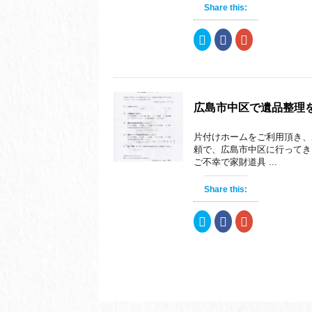
し
ク
し
Share this:
い
し
い
ウ
て
ウ
ィ
く
ィ
ク
F
ク
ン
だ
ン
リ
a
リ
ド
さ
ド
ッ
c
ッ
ウ
い
ウ
ク
e
ク
で
(
で
し
b
し
開
新
開
て
o
て
き
し
き
T
o
G
ま
い
ま
w
k
o
す
ウ
す
i
で
o
)
ィ
)
広島市中区で遺品整理
t
共
g
ン
t
有
l
ド
e
す
e
ウ
片付けホームをご利用頂き、
r
る
+
で
で
に
で
開
頼で、広島市中区に行ってき
共
は
共
き
ご不幸で家財道具 ...
有
ク
有
ま
(
リ
(
す
新
ッ
新
)
し
ク
し
Share this:
い
し
い
ウ
て
ウ
ィ
く
ィ
ク
F
ク
ン
だ
ン
リ
a
リ
ド
さ
ド
ッ
c
ッ
ウ
い
ウ
ク
e
ク
で
(
で
し
b
し
開
新
開
て
o
て
き
し
き
T
o
G
ま
い
ま
w
k
o
す
ウ
す
i
で
o
)
ィ
)
t
共
g
ン
t
有
l
ド
e
す
e