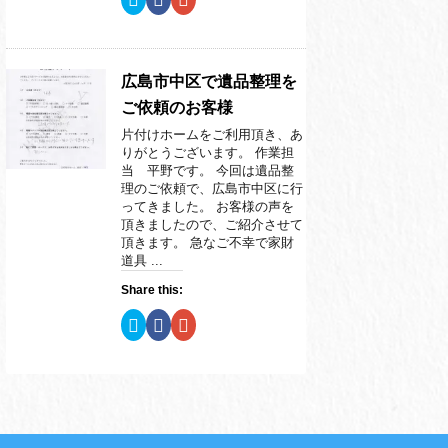
ま
い
ま
リ
a
リ
す
ウ
す
ッ
c
ッ
)
ィ
)
ク
e
ク
ン
し
b
し
ド
て
o
て
ウ
T
o
G
で
w
k
o
広島市中区で遺品整理を
開
i
で
o
き
t
共
g
ご依頼のお客様
ま
t
有
l
す
e
す
e
片付けホームをご利用頂き、あ
)
r
る
+
で
に
で
りがとうございます。 作業担
共
は
共
当 平野です。 今回は遺品整
有
ク
有
(
リ
(
理のご依頼で、広島市中区に行
新
ッ
新
ってきました。 お客様の声を
し
ク
し
い
し
い
頂きましたので、ご紹介させて
ウ
て
ウ
頂きます。 急なご不幸で家財
ィ
く
ィ
ン
だ
ン
道具 ...
ド
さ
ド
ウ
い
ウ
Share this:
で
(
で
開
新
開
き
し
き
ク
F
ク
ま
い
ま
リ
a
リ
す
ウ
す
ッ
c
ッ
)
ィ
)
ク
e
ク
ン
し
b
し
ド
て
o
て
ウ
T
o
G
で
w
k
o
開
i
で
o
き
t
共
g
ま
t
有
l