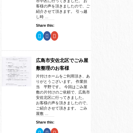
市中区に行ってきました。 お
ウ
て
ウ
ィ
く
ィ
客様の声を頂きましたので、ご
ン
だ
ン
紹介させて頂きます。 引っ越
ド
さ
ド
ウ
い
ウ
し時 ...
で
(
で
開
新
開
Share this:
き
し
き
ま
い
ま
す
ウ
す
ク
F
ク
)
ィ
)
リ
a
リ
ン
ッ
c
ッ
ド
ク
e
ク
ウ
し
b
し
で
て
o
て
開
T
o
G
き
w
k
o
広島市安佐北区でごみ屋
ま
i
で
o
す
t
共
g
敷整理のお客様
)
t
有
l
e
す
e
片付けホームをご利用頂き、あ
r
る
+
で
に
で
りがとうございます。 作業担
共
は
共
当 平野です。 今回はごみ屋
有
ク
有
(
リ
(
敷の片付けのご依頼で、広島市
新
ッ
新
安佐北区に行ってきました。
し
ク
し
い
し
い
お客様の声を頂きましたので、
ウ
て
ウ
ご紹介させて頂きます。 ごみ
ィ
く
ィ
ン
だ
ン
屋敷 ...
ド
さ
ド
ウ
い
ウ
Share this:
で
(
で
開
新
開
き
し
き
ク
F
ク