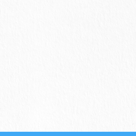
ウ
r
る
+
で
で
に
で
開
共
は
共
き
有
ク
有
ま
(
リ
(
す
新
ッ
新
)
し
ク
し
い
し
い
ウ
て
ウ
ィ
く
ィ
ン
だ
ン
ド
さ
ド
ウ
い
ウ
で
(
で
開
新
開
き
し
き
ま
い
ま
す
ウ
す
)
ィ
)
ン
ド
ウ
で
開
き
ま
す
)