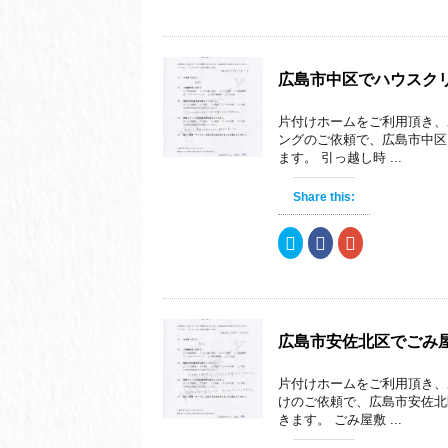
ッ
c
ッ
ウ
い
ウ
ク
e
ク
で
(
で
し
b
し
開
新
開
て
o
て
き
し
き
T
o
G
ま
い
ま
w
k
o
す
ウ
す
i
で
o
)
ィ
)
広島市中区でハウスク
t
共
g
ン
t
有
l
ド
e
す
e
ウ
片付けホームをご利用頂き、
r
る
+
で
で
に
で
開
ングのご依頼で、広島市中区
共
は
共
き
ます。 引っ越し時 ...
有
ク
有
ま
(
リ
(
す
新
ッ
新
)
し
ク
し
Share this:
い
し
い
ウ
て
ウ
ィ
く
ィ
ク
F
ク
ン
だ
ン
リ
a
リ
ド
さ
ド
ッ
c
ッ
ウ
い
ウ
ク
e
ク
で
(
で
し
b
し
開
新
開
て
o
て
き
し
き
T
o
G
ま
い
ま
w
k
o
す
ウ
す
i
で
o
)
ィ
)
広島市安佐北区でごみ
t
共
g
ン
t
有
l
ド
e
す
e
ウ
片付けホームをご利用頂き、
r
る
+
で
で
に
で
開
けのご依頼で、広島市安佐北
共
は
共
き
きます。 ごみ屋敷 ...
有
ク
有
ま
(
リ
(
す
新
ッ
新
)