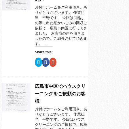
r
る
+
で
に
で
片付けホームをご利用頂き、あ
共
は
共
有
ク
有
りがとうございます。 作業担
(
リ
(
当 平野です。 今回は引越し
新
ッ
新
し
ク
し
の際に出た細かいごみの回収ご
い
し
い
依頼で、広島市南区に行ってき
ウ
て
ウ
ィ
く
ィ
ました。 お客様の声を頂きま
ン
だ
ン
したので、ご紹介させて頂きま
ド
さ
ド
ウ
い
ウ
す。 ...
で
(
で
開
新
開
Share this:
き
し
き
ま
い
ま
す
ウ
す
ク
F
ク
)
ィ
)
リ
a
リ
ン
ッ
c
ッ
ド
ク
e
ク
ウ
し
b
し
で
て
o
て
開
T
o
G
き
w
k
o
広島市中区でハウスクリ
ま
i
で
o
す
t
共
g
ーニングをご依頼のお客
)
t
有
l
e
す
e
様
r
る
+
で
に
で
片付けホームをご利用頂き、あ
共
は
共
有
ク
有
りがとうございます。 作業担
(
リ
(
当 平野です。 今回はハウス
新
ッ
新
し
ク
し
クリーニングのご依頼で、広島
い
し
い